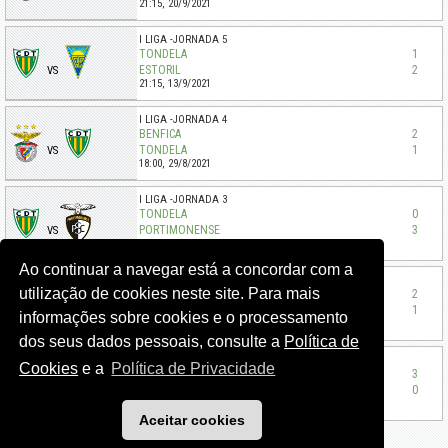
21:15,
20/9/2021
I LIGA
JORNADA 5
TONDELA
1
ESTORIL
2
VS
21:15,
13/9/2021
I LIGA
JORNADA 4
BENFICA
2
TONDELA
1
VS
18:00,
29/8/2021
I LIGA
JORNADA 3
TONDELA
0
PORTIMONENSE
3
VS
15:30,
22/8/2021
Ao continuar a navegar está a concordar com a
I LIGA
JORNADA 2
utilização de cookies neste site. Para mais
VIZELA
2
TONDELA
1
VS
informações sobre cookies e o processamento
15:30,
14/8/2021
dos seus dados pessoais, consulte a
Política de
I LIGA
JORNADA 1
Cookies
e a
Política de Privacidade
TONDELA
3
SANTA CLARA
0
VS
15:30,
8/8/2021
Aceitar cookies