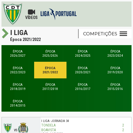
VÍDEOS
I LIGA
COMPETIÇÕES
Época 2021/2022
ÉPOCA
ÉPOCA
ÉPOCA
ÉPOCA
2026/2027
2025/2026
2024/2025
2023/2024
ÉPOCA
ÉPOCA
ÉPOCA
ÉPOCA
2022/2023
2021/2022
2020/2021
2019/2020
ÉPOCA
ÉPOCA
ÉPOCA
ÉPOCA
2018/2019
2017/2018
2016/2017
2015/2016
ÉPOCA
2014/2015
I LIGA
JORNADA 34
TONDELA
2
BOAVISTA
2
VS