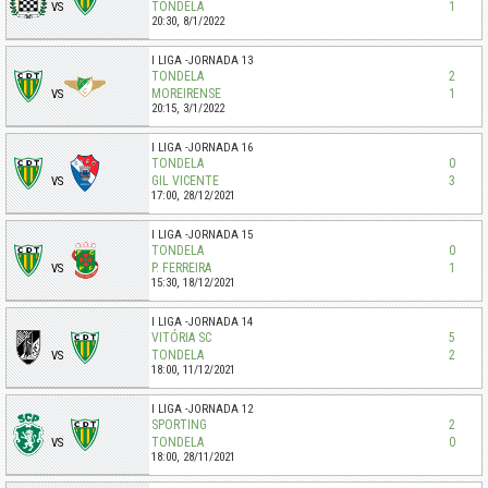
TONDELA
1
VS
20:30,
8/1/2022
I LIGA
JORNADA 13
TONDELA
2
MOREIRENSE
1
VS
20:15,
3/1/2022
I LIGA
JORNADA 16
TONDELA
0
GIL VICENTE
3
VS
17:00,
28/12/2021
I LIGA
JORNADA 15
TONDELA
0
P. FERREIRA
1
VS
15:30,
18/12/2021
I LIGA
JORNADA 14
VITÓRIA SC
5
TONDELA
2
VS
18:00,
11/12/2021
I LIGA
JORNADA 12
SPORTING
2
TONDELA
0
VS
18:00,
28/11/2021