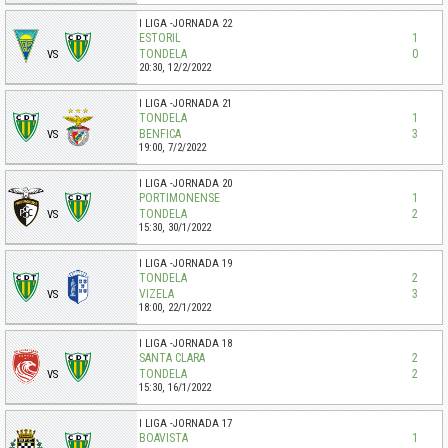
I LIGA
JORNADA 22
ESTORIL
1
TONDELA
0
VS
20:30,
12/2/2022
I LIGA
JORNADA 21
TONDELA
1
BENFICA
3
VS
19:00,
7/2/2022
I LIGA
JORNADA 20
PORTIMONENSE
1
TONDELA
2
VS
15:30,
30/1/2022
I LIGA
JORNADA 19
TONDELA
2
VIZELA
3
VS
18:00,
22/1/2022
I LIGA
JORNADA 18
SANTA CLARA
2
TONDELA
2
VS
15:30,
16/1/2022
I LIGA
JORNADA 17
BOAVISTA
1