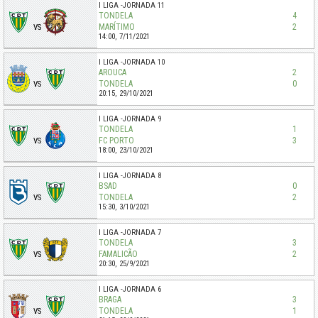
I LIGA
JORNADA 11
TONDELA
4
MARÍTIMO
2
VS
14:00,
7/11/2021
I LIGA
JORNADA 10
AROUCA
2
TONDELA
0
VS
20:15,
29/10/2021
I LIGA
JORNADA 9
TONDELA
1
FC PORTO
3
VS
18:00,
23/10/2021
I LIGA
JORNADA 8
BSAD
0
TONDELA
2
VS
15:30,
3/10/2021
I LIGA
JORNADA 7
TONDELA
3
FAMALICÃO
2
VS
20:30,
25/9/2021
I LIGA
JORNADA 6
BRAGA
3
TONDELA
1
VS