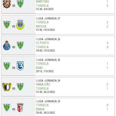
MARÍTIMO
1
TONDELA
3
VS
15:30,
3/4/2022
I LIGA
JORNADA 27
TONDELA
2
AROUCA
2
VS
15:30,
19/3/2022
I LIGA
JORNADA 26
FC PORTO
4
TONDELA
0
VS
18:00,
13/3/2022
I LIGA
JORNADA 25
TONDELA
1
BSAD
1
VS
20:15,
7/3/2022
I LIGA
JORNADA 24
FAMALICÃO
2
TONDELA
1
VS
15:30,
26/2/2022
I LIGA
JORNADA 23
TONDELA
0
BRAGA
1
VS
20:45,
20/2/2022